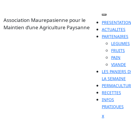
Skip
to
content
Association Maurepasienne pour le
PRESENTATIO
Maintien d’une Agriculture Paysanne
ACTUALITES
PARTENAIRES
LEGUMES
FRUITS
PAIN
VIANDE
LES PANIERS D
LA SEMAINE
PERMACULTUR
RECETTES
INFOS
PRATIQUES
Close
x
Menu