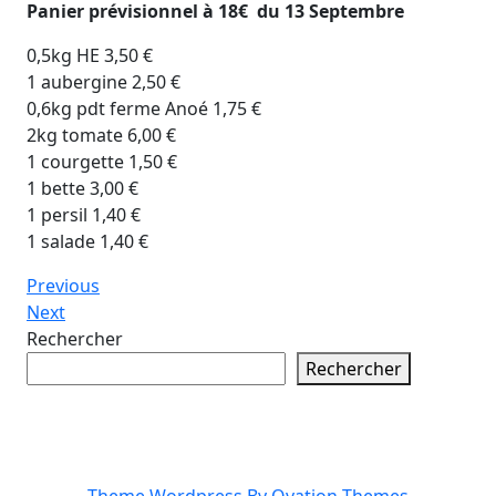
Panier prévisionnel à 18€ du 13 Septembre
0,5kg HE 3,50 €
1 aubergine 2,50 €
0,6kg pdt ferme Anoé 1,75 €
2kg tomate 6,00 €
1 courgette 1,50 €
1 bette 3,00 €
1 persil 1,40 €
1 salade 1,40 €
Navigation
Previous
Previous
Post
Next
Next
de
Post
Rechercher
l’article
Rechercher